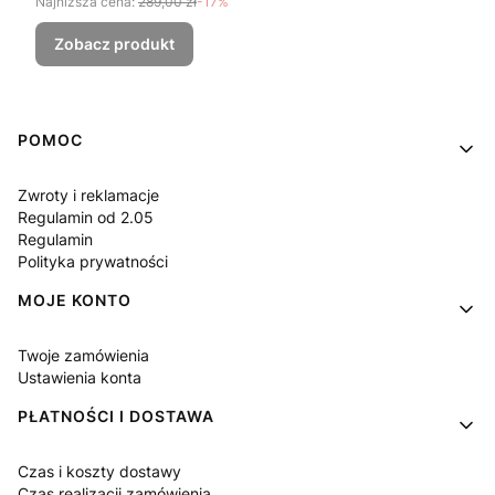
Najniższa cena:
289,00 zł
-17%
Zobacz produkt
Linki w stopce
POMOC
Zwroty i reklamacje
Regulamin od 2.05
Regulamin
Polityka prywatności
MOJE KONTO
Twoje zamówienia
Ustawienia konta
PŁATNOŚCI I DOSTAWA
Czas i koszty dostawy
Czas realizacji zamówienia