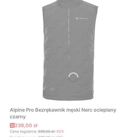
Alpine Pro Bezrękawnik męski Nerc ocieplany
czarny
Cena promocyjna
239,00 zł
Cena regularna:
399,00 zł
-40%