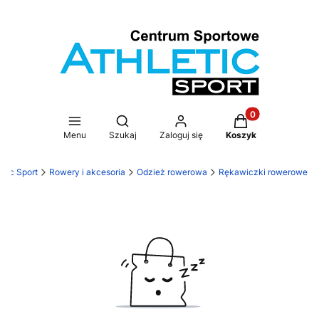
Produkty w koszy
Otwórz wyszukiwarkę
Menu
Szukaj
Zaloguj się
Koszyk
etic Sport
Rowery i akcesoria
Odzież rowerowa
Rękawiczki rowerowe