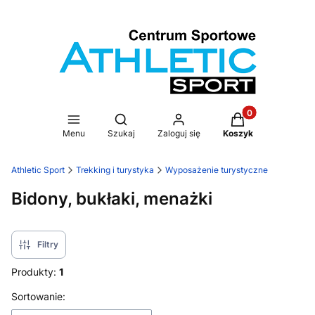
Produkty w koszy
Otwórz wyszukiwarkę
Menu
Szukaj
Zaloguj się
Koszyk
Athletic Sport
Trekking i turystyka
Wyposażenie turystyczne
Bidony, bukłaki, menażki
Filtry
Produkty:
1
Lista produktów
Sortowanie: