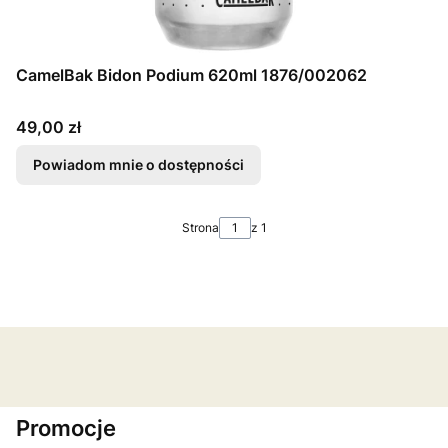
CamelBak Bidon Podium 620ml 1876/002062
Cena
49,00 zł
Powiadom mnie o dostępności
Strona
z 1
Promocje