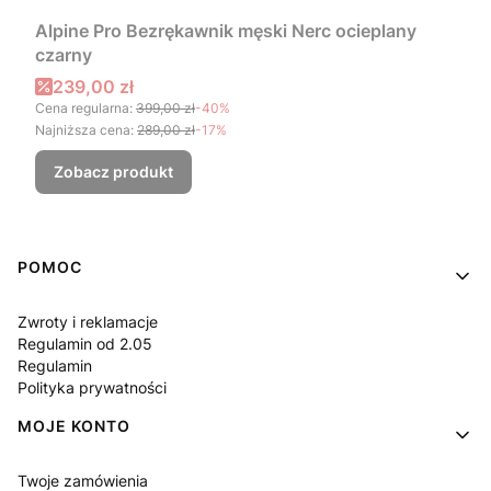
Alpine Pro Bezrękawnik męski Nerc ocieplany
czarny
Cena promocyjna
239,00 zł
Cena regularna:
399,00 zł
-40%
Najniższa cena:
289,00 zł
-17%
Zobacz produkt
Linki w stopce
POMOC
Zwroty i reklamacje
Regulamin od 2.05
Regulamin
Polityka prywatności
MOJE KONTO
Twoje zamówienia