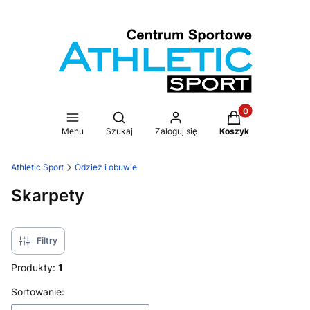
Produkty w koszy
Otwórz wyszukiwarkę
Menu
Szukaj
Zaloguj się
Koszyk
Athletic Sport
Odzież i obuwie
Skarpety
Filtry
Produkty:
1
Lista produktów
Sortowanie: