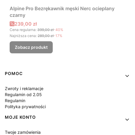
Alpine Pro Bezrękawnik męski Nerc ocieplany
czarny
Cena promocyjna
239,00 zł
Cena regularna:
399,00 zł
-40%
Najniższa cena:
289,00 zł
-17%
Zobacz produkt
Linki w stopce
POMOC
Zwroty i reklamacje
Regulamin od 2.05
Regulamin
Polityka prywatności
MOJE KONTO
Twoje zamówienia