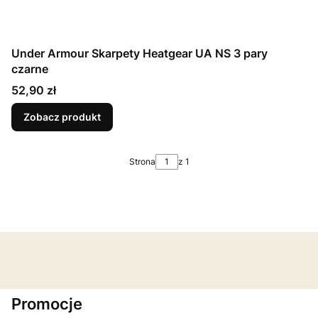
Under Armour Skarpety Heatgear UA NS 3 pary
czarne
Cena
52,90 zł
Zobacz produkt
Strona
z 1
Promocje