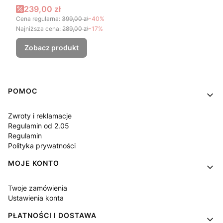
Cena promocyjna
239,00 zł
Cena regularna:
399,00 zł
-40%
Najniższa cena:
289,00 zł
-17%
Zobacz produkt
Linki w stopce
POMOC
Zwroty i reklamacje
Regulamin od 2.05
Regulamin
Polityka prywatności
MOJE KONTO
Twoje zamówienia
Ustawienia konta
PŁATNOŚCI I DOSTAWA