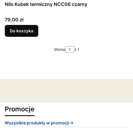
Nils Kubek termiczny NCC06 czarny
Cena
79,00 zł
Do koszyka
Strona
z 1
Promocje
Wszystkie produkty w promocji