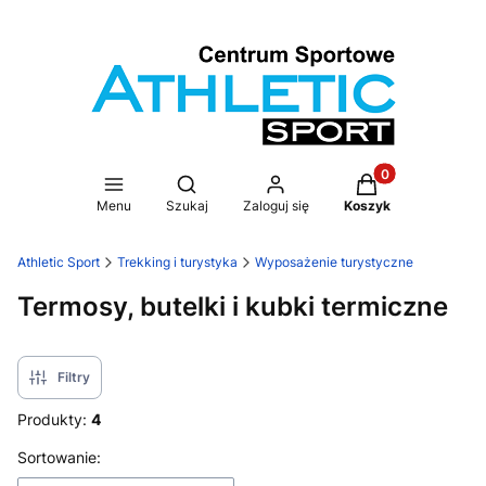
Produkty w koszy
Otwórz wyszukiwarkę
Menu
Szukaj
Zaloguj się
Koszyk
Athletic Sport
Trekking i turystyka
Wyposażenie turystyczne
Termosy, butelki i kubki termiczne
Filtry
Produkty:
4
Lista produktów
Sortowanie: