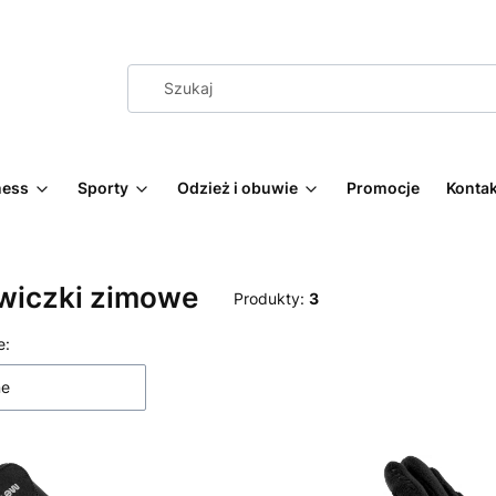
ness
Sporty
Odzież i obuwie
Promocje
Kontak
wiczki zimowe
Produkty:
3
 produktów
e:
ne