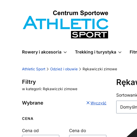
Rowery i akcesoria
Trekking i turystyka
Fit
Athletic Sport
Odzież i obuwie
Rękawiczki zimowe
Ręka
Filtry
w kategorii: Rękawiczki zimowe
Lista
Sortowani
Wybrane
Wyczyść
Domyśl
CENA
Cena od
Cena do