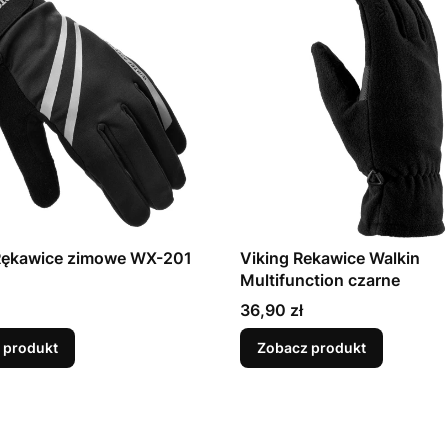
Rękawice zimowe WX-201
Viking Rekawice Walkin
Multifunction czarne
Cena
36,90 zł
 produkt
Zobacz produkt