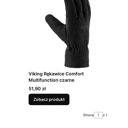
Viking Rękawice Comfort
Multifunction czarne
Cena
51,90 zł
Zobacz produkt
Strona
z 1