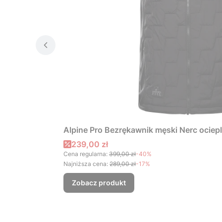
Alpine Pro Bezrękawnik męski Nerc ociep
Cena promocyjna
239,00 zł
Cena regularna:
399,00 zł
-40%
Najniższa cena:
289,00 zł
-17%
Zobacz produkt