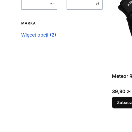
zł
zł
MARKA
Marka
Więcej opcji (2)
Meteor 
Cena
39,90 zł
Zobacz