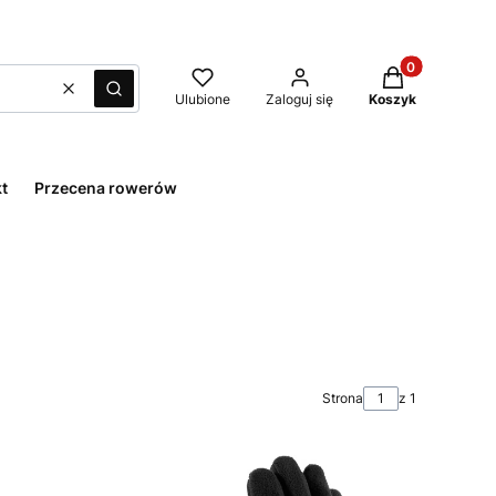
Produkty w kos
Wyczyść
Szukaj
Ulubione
Zaloguj się
Koszyk
t
Przecena rowerów
Strona
z 1