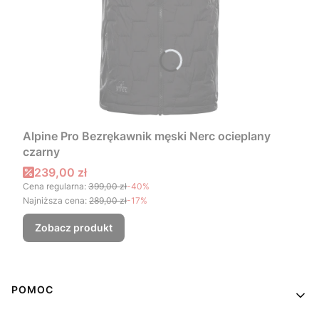
Alpine Pro Bezrękawnik męski Nerc ocieplany
czarny
Cena promocyjna
239,00 zł
Cena regularna:
399,00 zł
-40%
Najniższa cena:
289,00 zł
-17%
Zobacz produkt
Linki w stopce
POMOC