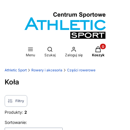
Produkty w koszy
Otwórz wyszukiwarkę
Menu
Szukaj
Zaloguj się
Koszyk
Athletic Sport
Rowery i akcesoria
Części rowerowe
Koła
Filtry
Produkty:
2
Lista produktów
Sortowanie: