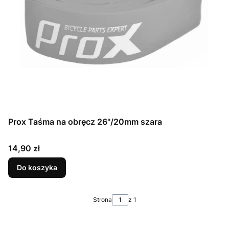
Prox Taśma na obręcz 26"/20mm szara
Cena
14,90 zł
Do koszyka
Strona
z 1