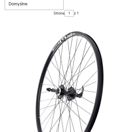
Domyślne
Strona
z 1