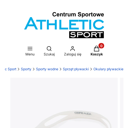
Produkty w koszy
Otwórz wyszukiwarkę
Menu
Szukaj
Zaloguj się
Koszyk
letic Sport
Sporty
Sporty wodne
Sprzęt pływacki
Okulary pływackie