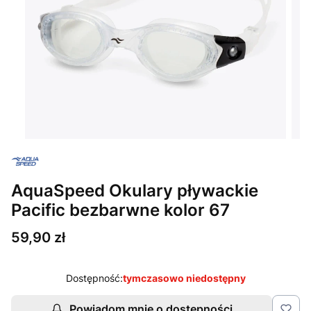
AquaSpeed Okulary pływackie
Pacific bezbarwne kolor 67
Cena
59,90 zł
Dostępność:
tymczasowo niedostępny
Powiadom mnie o dostępności