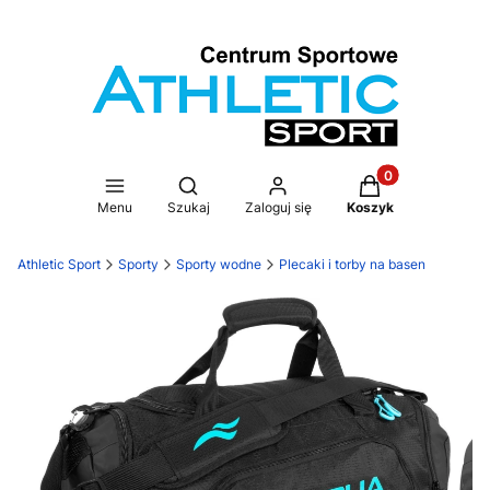
Produkty w koszy
Otwórz wyszukiwarkę
Menu
Szukaj
Zaloguj się
Koszyk
Athletic Sport
Sporty
Sporty wodne
Plecaki i torby na basen