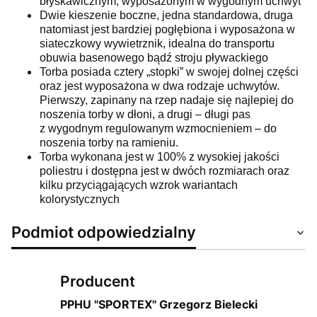
błyskawicznym, wyposażonym w wygodnym uchwyt
Dwie kieszenie boczne, jedna standardowa, druga
natomiast jest bardziej pogłębiona i wyposażona w
siateczkowy wywietrznik, idealna do transportu
obuwia basenowego bądź stroju pływackiego
Torba posiada cztery „stopki” w swojej dolnej części
oraz jest wyposażona w dwa rodzaje uchwytów.
Pierwszy, zapinany na rzep nadaje się najlepiej do
noszenia torby w dłoni, a drugi – długi pas
z
wygodnym regulowanym wzmocnieniem – do
noszenia torby na ramieniu.
Torba wykonana jest w 100% z wysokiej jakości
poliestru i dostępna jest w dwóch rozmiarach oraz
kilku przyciągających wzrok wariantach
kolorystycznych
Podmiot odpowiedzialny
Producent
PPHU "SPORTEX" Grzegorz Bielecki